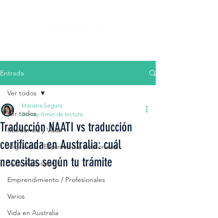
Entrada
Ver todos
Mariana Segura
Ver todos
30 may
0 min de lectura
Traducción NAATI vs traducción
Residencia y Visas
certificada en Australia: cuál
Migración / Experiencias personales
necesitas según tu trámite
Skills Assessment
Emprendimiento / Profesionales
Varios
Vida en Australia