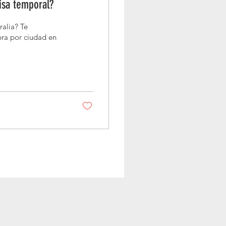
isa temporal?
alia? Te
pra por ciudad en
AATI Australia para visas