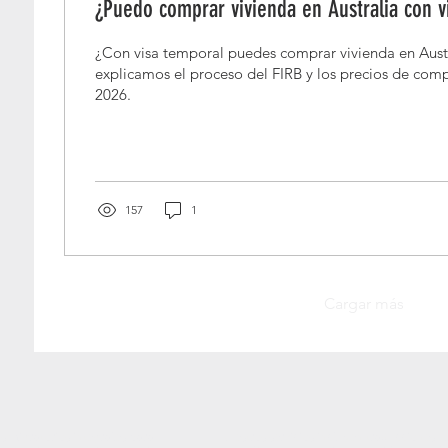
¿Puedo comprar vivienda en Australia con v
¿Con visa temporal puedes comprar vivienda en Austr
explicamos el proceso del FIRB y los precios de com
2026.
157
1
Cargar más
os migratorios integrales para
Nuestros servicios incluyen traducciones N