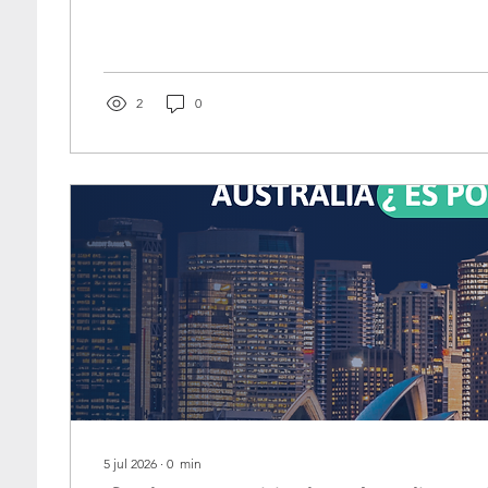
2
0
5 jul 2026
∙
0
min