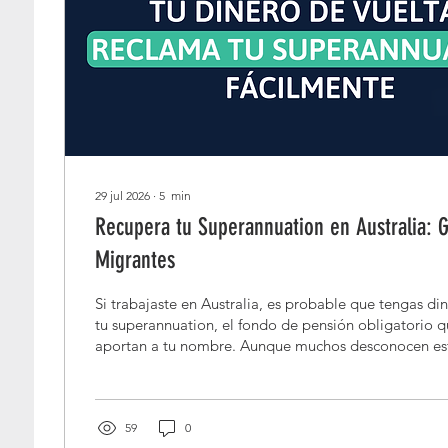
29 jul 2026
∙
5
min
Recupera tu Superannuation en Australia: 
Migrantes
Si trabajaste en Australia, es probable que tengas d
tu superannuation, el fondo de pensión obligatorio 
aportan a tu nombre. Aunque muchos desconocen est
puedes reclamar ese dinero cuando dejas Australia de
59
0