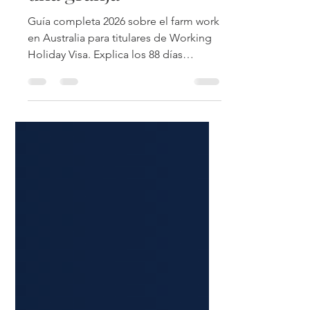
una granja
Guía completa 2026 sobre el farm work
en Australia para titulares de Working
Holiday Visa. Explica los 88 días
requeridos para la segunda visa y los
179 para la tercera, cómo se cuentan
los días correctamente, qué
actividades cuentan como trabajo
especificado, las regiones y
temporadas de cosecha por estado.