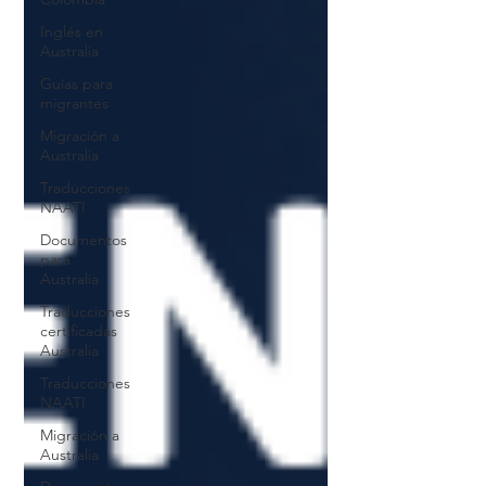
Inglés en
Australia
Guías para
migrantes
Migración a
Australia
Traducciones
NAATI
Documentos
para
Australia
Traducciones
certificadas
Australia
Traducciones
NAATI
Migración a
Australia