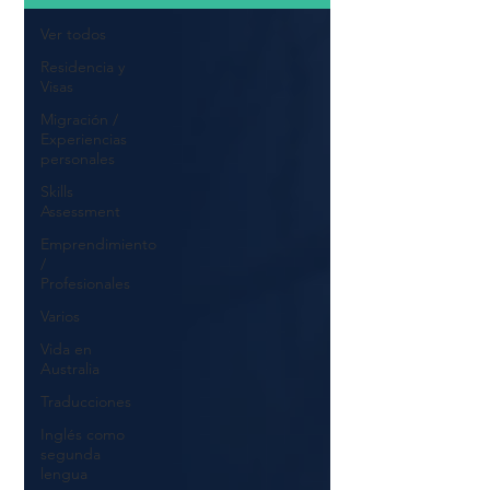
Ver todos
Residencia y
Visas
Migración /
Experiencias
personales
Skills
Assessment
Emprendimiento
/
Profesionales
Varios
Vida en
Australia
Traducciones
Inglés como
segunda
lengua