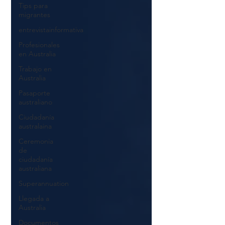
Tips para
migrantes
entrevistainformativa
Profesionales
en Australia
Trabajo en
Australia
Pasaporte
australiano
Ciudadanía
australaina
Ceremonia
de
ciudadanía
australiana
Superannuation
Llegada a
Australia
Documentos