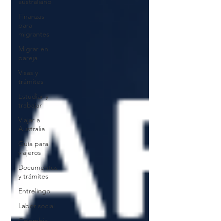
australiano
Finanzas
para
migrantes
Migrar en
pareja
Visas y
trámites
Estudiar y
trabajar
Viajar a
Australia
Guía para
viajeros
Documentos
y trámites
Entrelingo
Labor social
Colombia