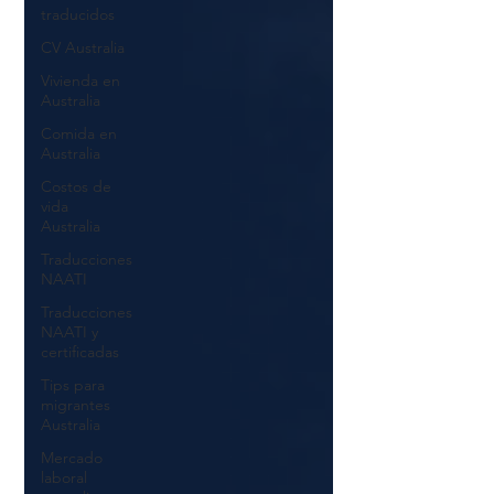
traducidos
CV Australia
Vivienda en
Australia
Comida en
Australia
Costos de
vida
Australia
Traducciones
NAATI
Traducciones
NAATI y
certificadas
Tips para
migrantes
Australia
Mercado
laboral