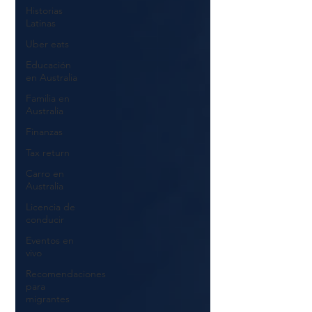
Historias
Latinas
Uber eats
Educación
en Australia
Familia en
Australia
Finanzas
Tax return
Carro en
Australia
Licencia de
conducir
Eventos en
vivo
Recomendaciones
para
migrantes