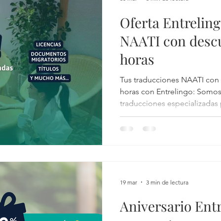
os traducidos
CV Australia
Vivienda en Australia
Oferta Entrelin
NAATI con desc
horas
Tus traducciones NAATI con 
horas con Entrelingo: Somos 
traducciones especializadas 
(inglés/español)
19 mar
3 min de lectura
Aniversario Ent