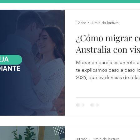
Varios
Vida en Australia
Traducciones
Inglés c
12 abr
4 min de lectura
¿Cómo migrar co
Educación en Australia
Familia en Australia
Finanzas
Australia con vi
Migrar en pareja es un reto a
e conducir
Eventos en vivo
Recomendaciones para migran
te explicamos paso a paso lo
2026, qué evidencias de rela
planear su presupuesto junto
tainformativa
Profesionales en Australia
Trabajo en Austra
anía australaina
Ceremonia de ciudadanía australiana
Su
30 mar
3 min de lectura