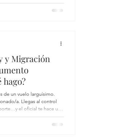
do de lo normal. Y aquí va la
ucciones urgentes para
 siempre son posibles.
y y Migración
cumento
é hago?
és de un vuelo larguísimo.
onado/a. Llegas al control
porte…y el oficial te hace una