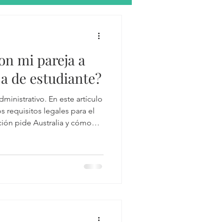
omo segunda lengua
n mi pareja a
Tax return
sa de estudiante?
dministrativo. En este artículo
tes
s requisitos legales para el
ción pide Australia y cómo
s.
lia
perannuation