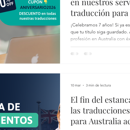
en nuestros serv
traducción para 
¡Celebramos 7 años! Si ya es
que tu título siga guardado
profesión en Australia con 
10% OFF en todos los servici
totalmente gratis si inicias ho
10 mar
3 min de lectura
El fin del esta
las traduccione
para Australia a