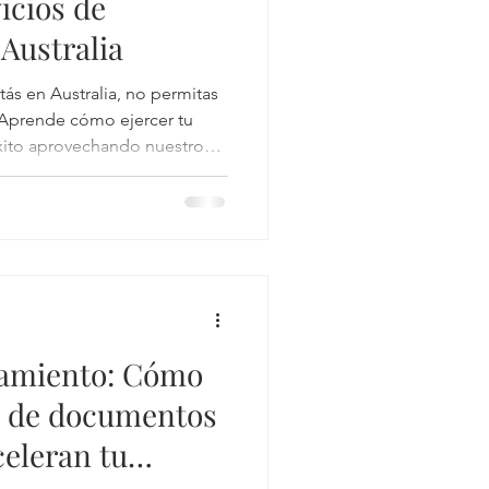
icios de
Australia
tás en Australia, no permitas
. Aprende cómo ejercer tu
éxito aprovechando nuestro
os y la optimización de tu CV
y.
ncamiento: Cómo
s de documentos
celeran tu