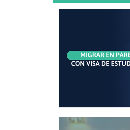
Emprendimiento / Profesionales
Historias Latinas
Uber eats
Carro en Australia
Licencia d
Tips para migrantes
entrevis
Pasaporte australiano
Ciudad