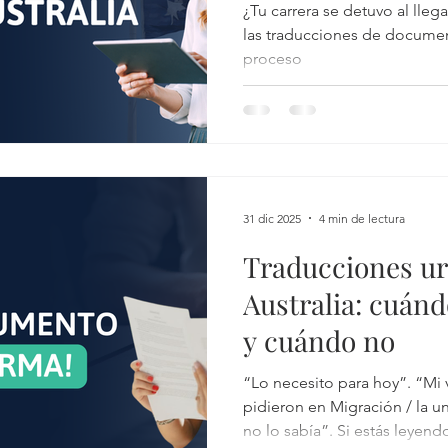
proceso
¿Tu carrera se detuvo al lle
las traducciones de documen
proceso
31 dic 2025
4 min de lectura
Traducciones ur
Australia: cuánd
y cuándo no
“Lo necesito para hoy”. “Mi 
pidieron en Migración / la u
no lo sabía”. Si estás leyendo esto, probablemente el