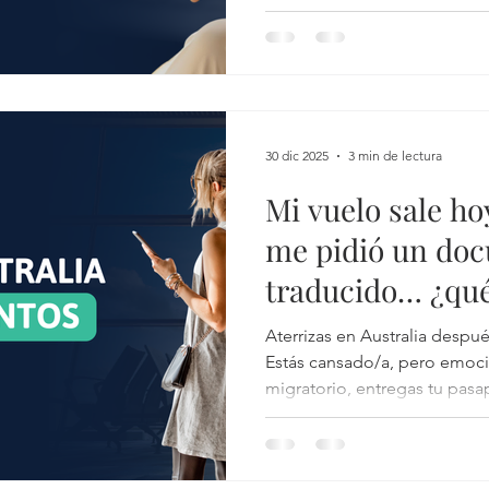
reloj esté corriendo más rápi
verdad, sin rodeos: las trad
Australia sí existen, pero no
30 dic 2025
3 min de lectura
Mi vuelo sale ho
me pidió un do
traducido… ¿qu
Aterrizas en Australia despu
Estás cansado/a, pero emoci
migratorio, entregas tu pasa
pregunta simple, tranquila: “Do you have this document
translated into English?” Y ahí, por un segundo, todo se
congela.