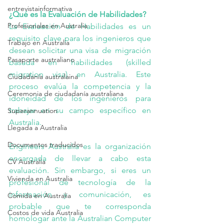
entrevistainformativa
¿Qué es la Evaluación de Habilidades?
Profesionales en Australia
La 
Evaluación de Habilidades
 es un 
requisito clave para los ingenieros que 
Trabajo en Australia
desean solicitar una visa de migración 
Pasaporte australiano
basada en habilidades (skilled 
migration visa) en Australia. Este 
Ciudadanía australaina
proceso evalúa la competencia y la 
Ceremonia de ciudadanía australiana
idoneidad de los ingenieros para 
trabajar en su campo específico en 
Superannuation
Australia. 
Llegada a Australia
Documentos traducidos
Engineers Australia es la organización 
encargada de llevar a cabo esta 
CV Australia
evaluación. Sin embargo, si eres un 
Vivienda en Australia
profesional de tecnología de la 
información y comunicación, es 
Comida en Australia
probable que te corresponda 
Costos de vida Australia
homologar ante la 
Australian Computer 