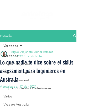
Entrada
Ver todos
Miguel Alejandro Muñoz Ramírez
Ver todos
1 dic 2023
5 min de lectura
Lo que nadie te dice sobre el skills
Residencia y Visas
assessment para Ingenieros en
Migración / Experiencias personales
Australia
Skills Assessment
Actualizado:
17 abr 2024
Emprendimiento / Profesionales
Varios
Vida en Australia