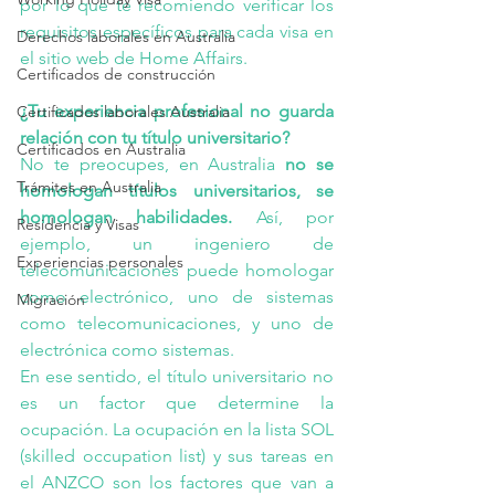
por lo que te recomiendo verificar los 
requisitos específicos para cada visa en 
Derechos laborales en Australia
el sitio web de 
Home Affairs.
Certificados de construcción
¿Tu experiencia profesional no guarda 
Certificados laborales Australia
relación con tu título universitario?
Certificados en Australia
No te preocupes, en Australia 
no se 
Trámites en Australia
homologan títulos universitarios, se 
homologan habilidades.
 Así, por 
Residencia y Visas
ejemplo, un ingeniero de 
Experiencias personales
telecomunicaciones puede homologar 
como electrónico, uno de sistemas 
Migración
como telecomunicaciones, y uno de 
electrónica como sistemas.
En ese sentido, el título universitario no 
es un factor que determine la 
ocupación. La ocupación en la lista SOL 
(
skilled occupation list
) y sus tareas en 
el 
ANZCO
 son los factores que van a 