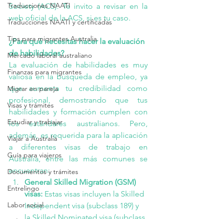
Traducciones NAATI
Society
 (ACS).
 Te invito a revisar en la 
web oficial de la ACS, si es tu caso.
Traducciones NAATI y certificadas
Tips para migrantes Australia
¿Para qué necesitas hacer la evaluación 
de habilidades?
Mercado laboral australiano
La evaluación de habilidades es muy 
Finanzas para migrantes
valiosa en la búsqueda de empleo, ya 
que aumenta tu credibilidad como 
Migrar en pareja
profesional, demostrando que tus 
Visas y trámites
habilidades y formación cumplen con 
Estudiar y trabajar
los estándares australianos. Pero, 
además, es requerida para la aplicación 
Viajar a Australia
a diferentes visas de trabajo en 
Guía para viajeros
Australia, entre las más comunes se 
encuentran:
Documentos y trámites
General Skilled Migration (GSM) 
Entrelingo
visas:
 Estas visas incluyen la Skilled 
Labor social
Independent visa (subclass 189) y 
la Skilled Nominated visa (subclass 