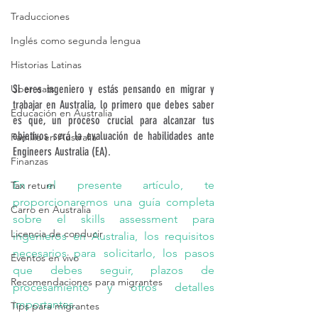
Traducciones
Inglés como segunda lengua
Historias Latinas
Uber eats
Si eres ingeniero y estás pensando en migrar y 
trabajar en Australia, lo primero que debes saber 
Educación en Australia
es que, un proceso crucial para alcanzar tus 
objetivos será la evaluación de habilidades ante 
Familia en Australia
Engineers Australia (EA).
Finanzas
En el presente artículo, te 
Tax return
proporcionaremos una guía completa 
Carro en Australia
sobre el skills assessment para 
Licencia de conducir
ingenieros en Australia, los requisitos 
necesarios para solicitarlo, los pasos 
Eventos en vivo
que debes seguir, plazos de 
Recomendaciones para migrantes
procesamiento y otros detalles 
importantes.
Tips para migrantes