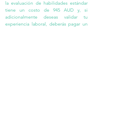
la evaluación de habilidades estándar 
tiene un costo de 945 AUD y, si 
adicionalmente deseas validar tu 
experiencia laboral, deberás pagar un 
total de 1364 AUD.
Es importante tener en cuenta que, 
hasta el 29 de febrero de 2024, como 
parte de un incentivo gubernamental, 
los ingenieros migrantes elegibles 
pueden acelerar su solicitud de 
Evaluación de Habilidades de forma 
gratuita. Revisa si cumples con los 
requisitos para ser elegible 
aquí
.
Conclusión
La Evaluación de Habilidades es un 
paso crucial si deseas migrar y trabajar 
en Australia como ingeniero. Bien sea 