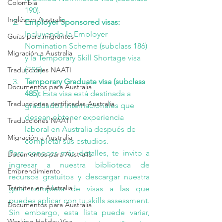
Colombia
190).
Inglés en Australia
Employer Sponsored visas: 
Incluyendo la Employer 
Guías para migrantes
Nomination Scheme (subclass 186) 
Migración a Australia
y la Temporary Skill Shortage visa 
(TSS).
Traducciones NAATI
Temporary Graduate visa (subclass 
Documentos para Australia
485):
 Esta visa está destinada a 
Traducciones certificadas Australia
graduados internacionales que 
desean obtener experiencia 
Traducciones NAATI
laboral en Australia después de 
Migración a Australia
completar sus estudios.
Para conocer más detalles, te invito a 
Documentos para Australia
ingresar a nuestra 
biblioteca de 
Emprendimiento
recursos gratuitos
 y descargar nuestra 
Trámites en Australia
guía completa de visas a las que 
puedes aplicar con tu skills assessment. 
Documentos para Australia
Sin embargo, esta lista puede variar, 
Working Holiday Visa