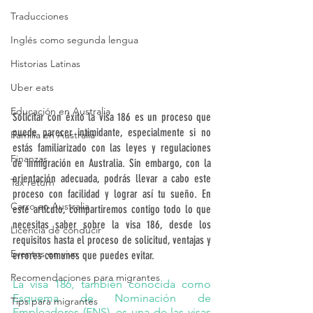
Traducciones
Inglés como segunda lengua
Historias Latinas
Uber eats
Educación en Australia
Solicitar con éxito la visa 186 es un proceso que 
puede parecer intimidante, especialmente si no 
Familia en Australia
estás familiarizado con las leyes y regulaciones 
Finanzas
de inmigración en Australia. Sin embargo, con la 
orientación adecuada, podrás llevar a cabo este 
Tax return
proceso con facilidad y lograr así tu sueño. En 
Carro en Australia
este artículo, compartiremos contigo todo lo que 
necesitas saber sobre la visa 186, desde los 
Licencia de conducir
requisitos hasta el proceso de solicitud, ventajas y 
Eventos en vivo
errores comunes que puedes evitar.
Recomendaciones para migrantes
La visa 186, también conocida como 
Esquema de Nominación de 
Tips para migrantes
Empleadores (ENS), es una de las visas 