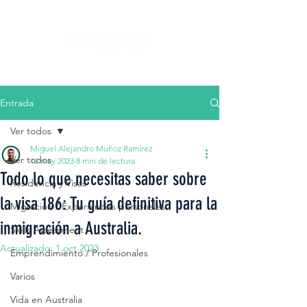
Entrada
Ver todos
Miguel Alejandro Muñoz Ramírez
Ver todos
12 may 2023
8 min de lectura
Todo lo que necesitas saber sobre
Residencia y Visas
la visa 186: Tu guía definitiva para la
Migración / Experiencias personales
inmigración a Australia.
Skills Assessment
Actualizado:
1 oct 2023
Emprendimiento / Profesionales
Varios
Vida en Australia