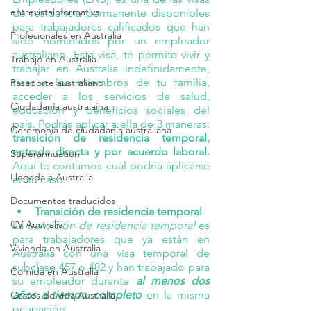
entrevistainformativa
de residencia permanente disponibles 
para trabajadores calificados que han 
Profesionales en Australia
sido nominados por un empleador 
australiano. Esta visa, te permite vivir y 
Trabajo en Australia
trabajar en Australia indefinidamente, 
traer a los miembros de tu familia, 
Pasaporte australiano
acceder a los servicios de salud, 
Ciudadanía australaina
educación y beneficios sociales del 
país. Podrás aplicar a ella de 3 maneras:
Ceremonia de ciudadanía australiana
transición de residencia temporal, 
entrada directa y por acuerdo laboral.
Superannuation
Aquí te contamos cuál podría aplicarse 
Llegada a Australia
en tu caso.
Documentos traducidos
Transición de residencia temporal
CV Australia
La 
transición de residencia temporal
 es 
para trabajadores que ya están en 
Vivienda en Australia
Australia con una visa temporal de 
subclase 457 o 482 y han trabajado para 
Comida en Australia
su empleador durante 
al menos dos 
años a tiempo completo
 en la misma 
Costos de vida Australia
ocupación. 