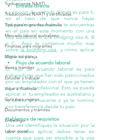
Traducciones NAATI
Entrada directa
La opción de 
entrada directa
 es para ti, 
Traducciones NAATI y certificadas
en el caso de que nunca hayas 
trabajado en Australia o te encuentras 
Tips para migrantes Australia
en el país en este momento con una 
Mercado laboral australiano
visa sustantiva o una 
bridging
 visa A, B 
o C.  Aquí te contamos mucho más 
Finanzas para migrantes
sobre 
la 
bridging visa 
y cómo aplicar 
paso a paso.
Migrar en pareja
Flujo de acuerdo laboral
Visas y trámites
El flujo de 
acuerdo laboral
 es para 
trabajadores que han sido patrocinados 
Estudiar y trabajar
por un empleador con el que ya tienen 
un contrato profesional. Esto se puede 
Viajar a Australia
aplicar, si  tu empleador es australiano y 
Guía para viajeros
te ofrece una vacante o ya te nominó 
por transferencia desde tu país.
Documentos y trámites
Hablemos de requisitos
Entrelingo
Una vez identifiques la situación por la 
Labor social
que puedes aplicar, debes tener en 
cuenta que para ser elegible a la visa 