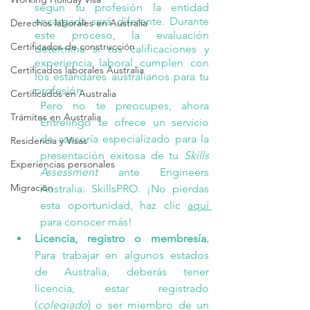
según tu profesión la entidad 
encargada será diferente. Durante 
Derechos laborales en Australia
este proceso, la evaluación 
Certificados de construcción
determina si tus calificaciones y 
experiencia laboral cumplen con 
Certificados laborales Australia
los estándares australianos para tu 
profesión. 
Certificados en Australia
Pero no te preocupes, ahora 
Trámites en Australia
Entrelingo te ofrece un servicio 
de asesoría especializado para la 
Residencia y Visas
presentación exitosa de tu 
Skills 
Experiencias personales
Assessment 
ante Engineers 
Migración
Australia: 
SkillsPRO
. ¡No pierdas 
esta oportunidad, haz clic 
aquí 
para conocer más!
Licencia, registro o membresía. 
Para trabajar en algunos estados 
de Australia, deberás tener 
licencia, estar registrado 
(
colegiado
) o ser miembro de un 