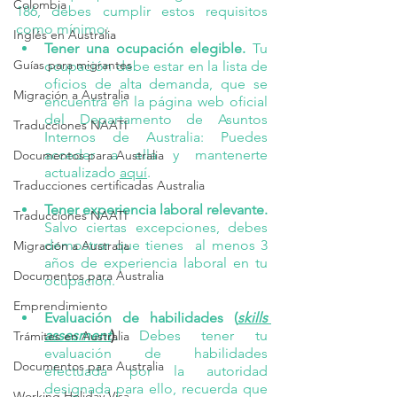
Colombia
186, debes cumplir estos requisitos 
como mínimo:
Inglés en Australia
Tener una ocupación elegible. 
Tu 
Guías para migrantes
ocupación debe estar en la lista de 
oficios de alta demanda, que se 
Migración a Australia
encuentra en la página web oficial 
del Departamento de Asuntos 
Traducciones NAATI
Internos de Australia: Puedes 
acceder a ella y mantenerte 
Documentos para Australia
actualizado 
aquí
.
Traducciones certificadas Australia
Tener experiencia laboral relevante. 
Traducciones NAATI
Salvo ciertas excepciones, debes 
demostrar que tienes  al menos 3 
Migración a Australia
años de experiencia laboral en tu 
Documentos para Australia
ocupación. 
Emprendimiento
Evaluación de habilidades (
skills 
assesment
)
. 
Debes tener tu 
Trámites en Australia
evaluación de habilidades 
Documentos para Australia
efectuada por la autoridad 
designada para ello, recuerda que 
Working Holiday Visa