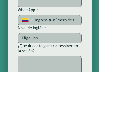
WhatsApp
*
Nivel de inglés
*
¿Qué dudas te gustaría resolver en
la sesión?
¿Cómo te enteraste del webinar?
*
Instagram
Correo electrónico
Grupos de Facebook
Grupos de WhatsApp