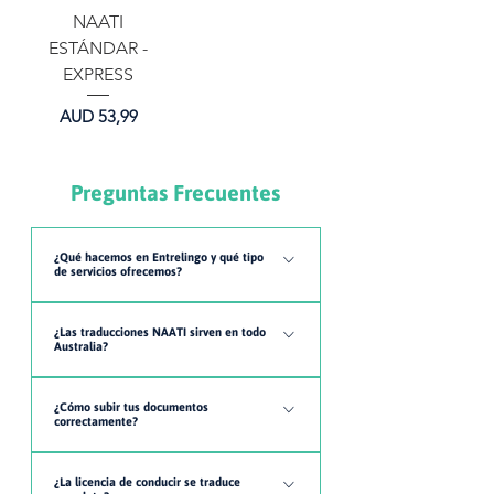
NAATI
ESTÁNDAR -
EXPRESS
Precio
AUD 53,99
Preguntas Frecuentes
¿Qué hacemos en Entrelingo y qué tipo
de servicios ofrecemos?
En Entrelingo somos un equipo
¿Las traducciones NAATI sirven en todo
especializado en traducciones oficiales,
Australia?
traducciones certificadas y traducciones
Sí. Una traducción NAATI es válida en
NAATI de español a inglés y de inglés a
¿Cómo subir tus documentos
todo el país y suele ser la que exigen
español. Te ayudamos con los
correctamente?
para procesos migratorios, visas y
documentos que necesitas para visas
1️⃣ Coloca tu documento en una
trámites oficiales ante el Department of
australianas, migración, Skills
¿La licencia de conducir se traduce
superficie plana y bien iluminada. 2️⃣