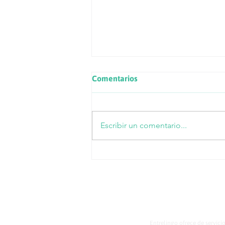
Comentarios
Escribir un comentario...
Recupera tu Superannuation
en Australia: Guía Completa
para Migrantes
Entrelingo ofrece de servici