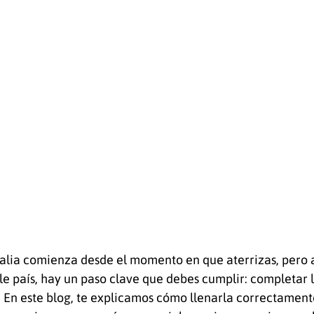
tainformativa
Profesionales en Australia
Trabajo en Austra
anía australaina
Ceremonia de ciudadanía australiana
Su
os traducidos
CV Australia
Vivienda en Australia
alia comienza desde el momento en que aterrizas, pero 
ble país, hay un paso clave que debes cumplir: completar l
. En este blog, te explicamos cómo llenarla correctament