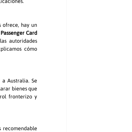
icaciones. 
 ofrece, hay un 
Passenger Card 
as autoridades 
xplicamos cómo 
a Australia. Se 
larar bienes que 
ol fronterizo y 
Es recomendable 