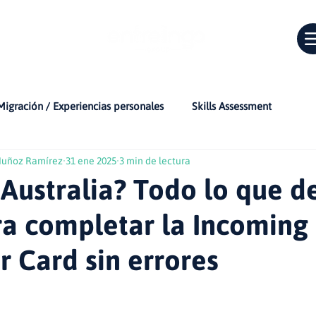
Migración / Experiencias personales
Skills Assessment
Muñoz Ramírez
31 ene 2025
3 min de lectura
Varios
Vida en Australia
Traducciones
Inglés c
 Australia? Todo lo que d
ra completar la Incoming
Educación en Australia
Familia en Australia
Finanzas
 Card sin errores
e conducir
Eventos en vivo
Recomendaciones para migran