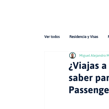
Ver todos
Residencia y Visas
Miguel Alejandro 
Emprendimiento / Profesionales
¿Viajas a
saber pa
Historias Latinas
Uber eats
Passenger
Carro en Australia
Licencia d