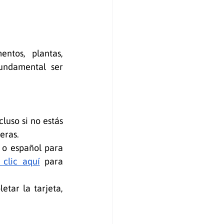
ntos, plantas, 
undamental ser 
luso si no estás 
eras.
 o español para 
 clic aquí
 para 
tar la tarjeta, 