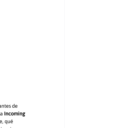
lia
perannuation
antes de 
a 
Incoming 
e, qué 