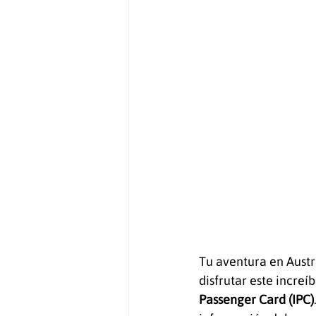
Tips para migrantes
entrevis
Pasaporte australiano
Ciudad
Llegada a Australia
Document
Tu aventura en Austr
disfrutar este increí
Passenger Card (IPC)