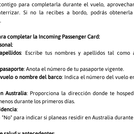
 contigo para completarla durante el vuelo, aprovechan
aterrizar. Si no la recibes a bordo, podrás obtenerla
.
para completar la Incoming Passenger Card:
sonal
:
pellidos
: Escribe tus nombres y apellidos tal como 
pasaporte
: Anota el número de tu pasaporte vigente.
vuelo o nombre del barco
: Indica el número del vuelo en
n Australia
: Proporciona la dirección donde te hosped
 menos durante los primeros días.
idencia
:
 "No" para indicar si planeas residir en Australia durante
e salud y antecedentes
: