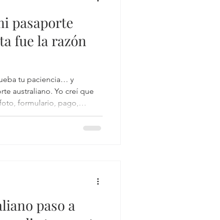
i pasaporte
ta fue la razón
ueba tu paciencia… y
rte australiano. Yo creí que
foto, formulario, pago,
stralia siempre tiene una
rdarte que aquí las reglas son
imple fotografía.
liano paso a