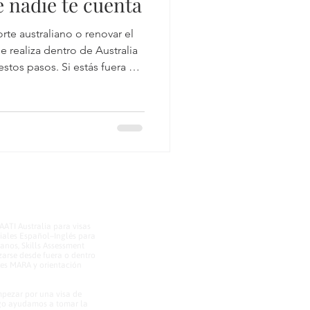
e nadie te cuenta
rte australiano o renovar el
e realiza dentro de Australia
stos pasos. Si estás fuera del
distinto que puedes consultar
 Australia.
AATI Australia para visas
ciales Español–Inglés para
anos, Skills Assessment
zarse desde fuera o dentro
tes MARA y orientación
mpezar por una visa de
ingo ayudamos a tomar la