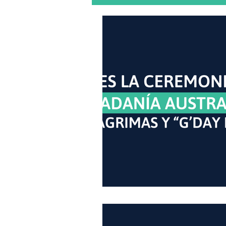
Emprendimiento / Profesionales
Historias Latinas
Uber eats
Carro en Australia
Licencia d
Tips para migrantes
entrevis
Pasaporte australiano
Ciudad