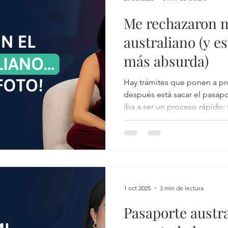
os traducidos
CV Australia
Vivienda en Australia
Me rechazaron m
australiano (y es
más absurda)
Hay trámites que ponen a pr
después está sacar el pasapo
iba a ser un proceso rápido: 
entrega… ¡listo! Pero no. Au
forma muy particular de reco
las reglas, incluso para una s
1 oct 2025
3 min de lectura
Pasaporte austra