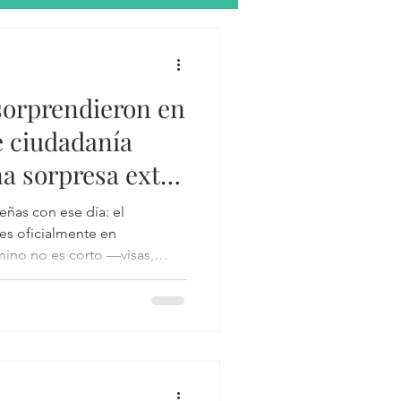
omo segunda lengua
sorprendieron en
Tax return
 ciudadanía
na sorpresa extra
tes
eñas con ese día: el
es oficialmente en
mino no es corto —visas,
lia
a permanente, trámites,
uando finalmente te llaman
anía, todo cobra sentido.
perannuation