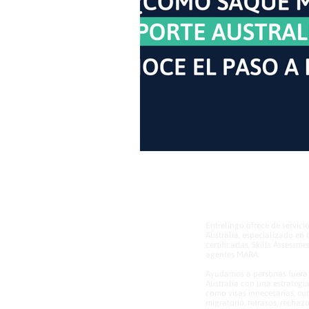
Entrelingo ofrece de servici
Australia, especializado en
certificadas, Skills Assessm
agentes MARA.
Ayudamos a personas fuera y
Australia con una estrategi
como visas innecesarias, cur
migratorio, retrasos, rechaz