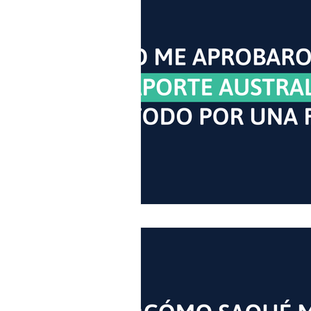
Llegada a Australia
Document