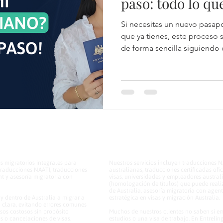
paso: todo lo qu
Si necesitas un nuevo pasapo
que ya tienes, este proceso s
de forma sencilla siguiendo e
país, hay un procedimiento 
en Solicitudes desde fuera de
os migratorios integrales para
Nuestros servicios incluyen traducciones N
 traducciones NAATI, traducciones
australianas, traducciones certificadas ofi
ent y asesoría migratoria con
visas, universidades y empleadores australi
(homologación de títulos) que puede reali
de Australia, asesoría migratoria con agen
 dentro de Australia a migrar a
estratégica en visas y migración Australia.
a clara, evitando errores comunes
sos costosos sin propósito
Muchos de nuestros clientes no saben si e
os o cancelaciones de visas.
estudios o una visa de trabajo. En Entrel