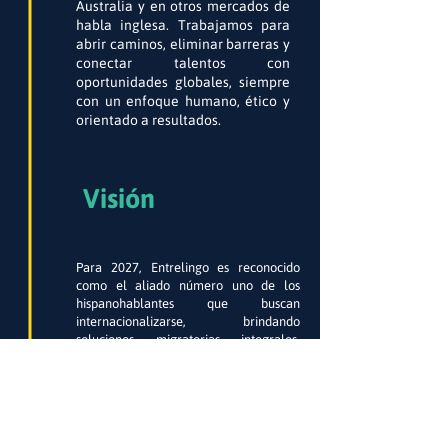
Australia y en otros mercados de
habla inglesa. Trabajamos para
abrir caminos, eliminar barreras y
conectar talentos con
oportunidades globales, siempre
con un enfoque humano, ético y
orientado a resultados.
Visión
Para 2027, Entrelingo es reconocido
como el aliado número uno de los
hispanohablantes que buscan
internacionalizarse, brindando
soluciones migratorias integrales,
accesibles y confiables. Aspiramos a
potenciar el éxito de nuestros clientes
en mercados globales mediante la
expansión continua de nuestro
portafolio, incorporando al menos 3
nuevas soluciones cada año que