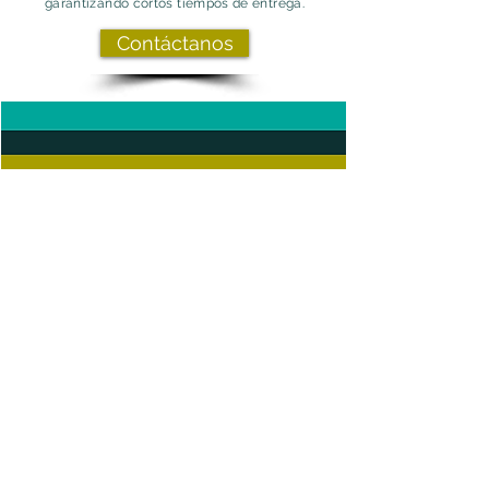
garantizando cortos tiempos de entrega.
Contáctanos
¿Sabías que...?
Las empresas que traducen su contenido a
múltiples idiomas suelen experimentar un
aumento del 100% en sus ventas internacionales,
según estudios y datos del mercado.
¡Comienza a traducir con nosotros hoy y da el
primer paso hacia el éxito global!
Email:
corporate@entrelingo.com
Haz clic aquí para comunicarte con un
asesor.