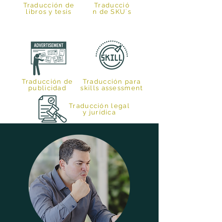
Traducción de
Traducció
libros y tesis
n de SKU´s
Traducción de
Traducción para
publicidad
skills assessment
Traducción legal
y jurídica